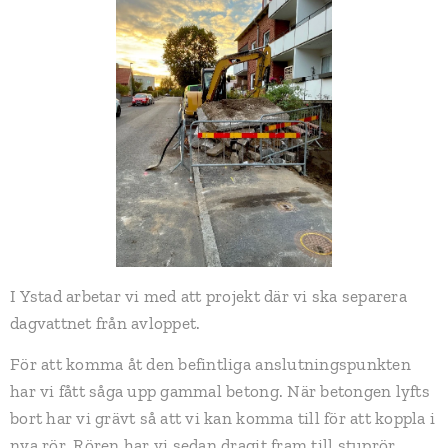
I Ystad arbetar vi med att projekt där vi ska separera
dagvattnet från avloppet.
För att komma åt den befintliga anslutningspunkten
har vi fått såga upp gammal betong. När betongen lyfts
bort har vi grävt så att vi kan komma till för att koppla i
nya rör. Rören har vi sedan dragit fram till stuprör,