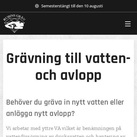
Semesterstängt till den 10 augusti
Grävning till vatten-
och avlopp
Behöver du gräva in nytt vatten eller
anlägga nytt avlopp?
Vi arbetar med yttre VA vilket är benämningen på
vattenförsörjning av dricksvatten och hantering av