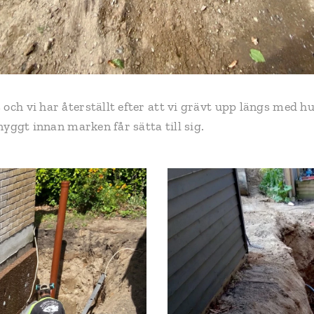
och vi har återställt efter att vi grävt upp längs med h
snyggt innan marken får sätta till sig.