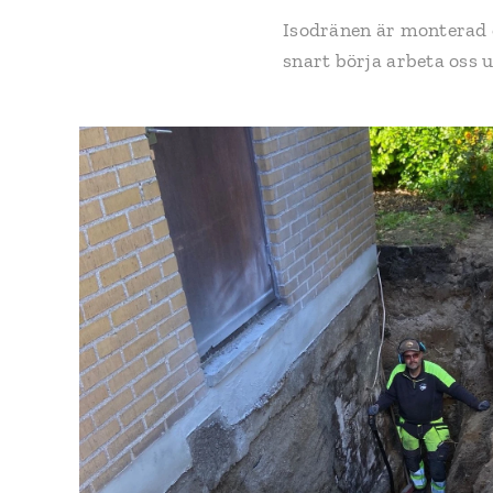
Isodränen är monterad o
snart börja arbeta oss u