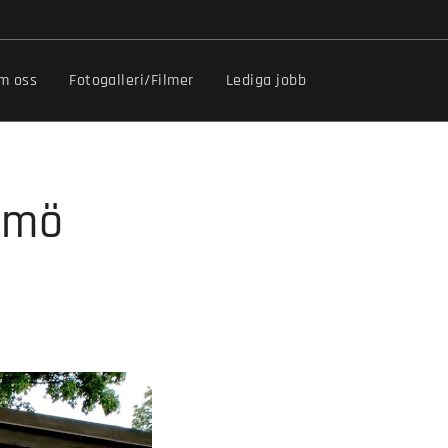
m oss
Fotogalleri/Filmer
Lediga jobb
almö