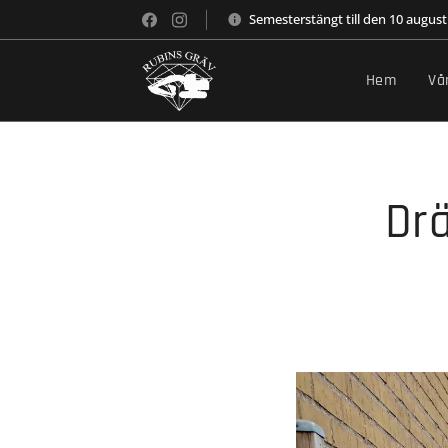
Semesterstängt till den 10 august
Hem
Vå
Drä