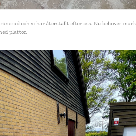
änerad och vi har återställt efter oss. Nu behöver mark
med plattor.