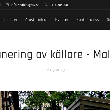
i
info@rubinsgrav.se
0416-584000
ra tjänster
Grusterminal
Nyheter
Kontakta oss
O
nering av källare - M
12.05.2025