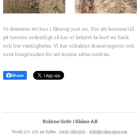
Vi dränerar ett hus i Skurup just nu. För att komma till
på tomten ordentligt så har vi behövt ta bort en häck
och lite växtligheter. Vi har schaktat dräneringsrör och
runt husgrunden för att kunna sätta isodrän.
Share
Rubins Gräv i Skåne AB
Vomb 371, 275 94 Sjöbo -
0416-584000
-
info@rubinsgrav.se