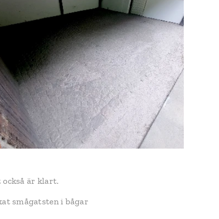
t också är klart.
ckat smågatsten i bågar