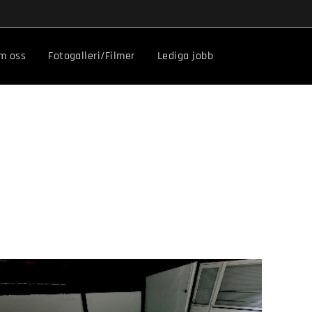
m oss
Fotogalleri/Filmer
Lediga jobb