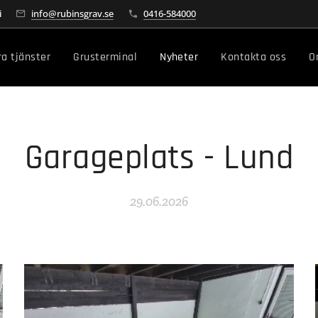
i
info@rubinsgrav.se
0416-584000
ra tjänster
Grusterminal
Nyheter
Kontakta oss
O
Garageplats - Lund
29.06.2026