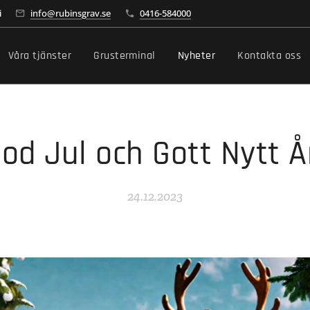
i
info@rubinsgrav.se
0416-584000
Våra tjänster
Grusterminal
Nyheter
Kontakta oss
od Jul och Gott Nytt Å
24.12.2023