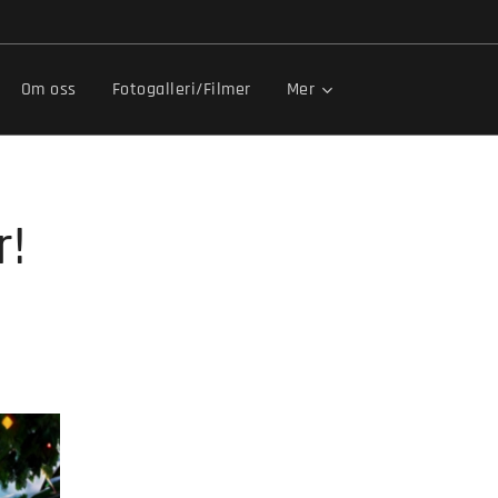
Om oss
Fotogalleri/Filmer
Mer
r!