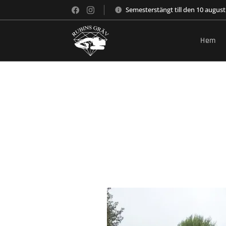
Semesterstängt till den 10 august
Hem