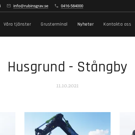
i
info@rubinsgrav.se
0416-584000
Våra tjänster
Grusterminal
Nyheter
Kontakta oss
Husgrund - Stångby
11.10.2021