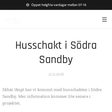
Öppet helgfria vardagar mellan 07-16
Husschakt i Södra
Sandby
11.11.2016
Såhär långt har vi kommit med husschakten i Södra
Sandby. Mer information kommer lite senare i
projektet.