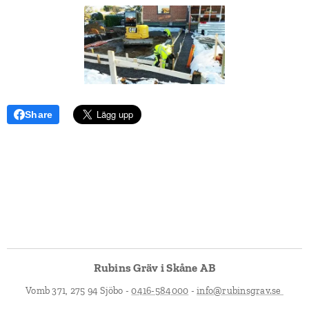
Share
Rubins Gräv i Skåne AB
Vomb 371, 275 94 Sjöbo -
0416-584000
-
info@rubinsgrav.se