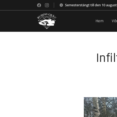
Semesterstängt till den 10 august
Hem
Vå
Inf