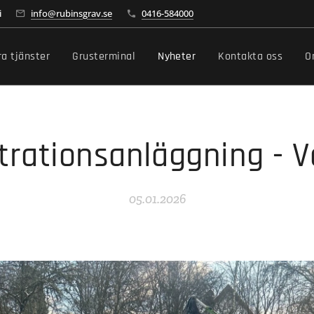
i
info@rubinsgrav.se
0416-584000
ra tjänster
Grusterminal
Nyheter
Kontakta oss
O
iltrationsanläggning - 
05.01.2026