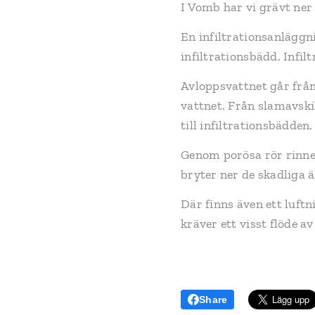
I Vomb har vi grävt ner
En infiltrationsanläggn
infiltrationsbädd. Infil
Avloppsvattnet går från 
vattnet. Från slamavskil
till infiltrationsbädden.
Genom porösa rör rinne
bryter ner de skadliga 
Där finns även ett luft
kräver ett visst flöde av
Share