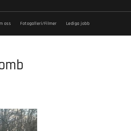
m oss
Fotogalleri/Filmer
Lediga jobb
Vomb