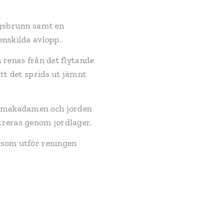
ingsbrunn samt en
enskilda avlopp.
m renas från det flytande
att det sprids ut jämnt
i makadamen och jorden
ltreras genom jordlager.
a som utför reningen