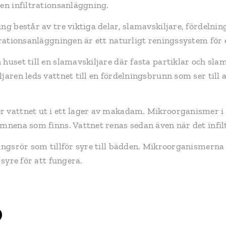
 en infiltrationsanläggning.
ing består av tre viktiga delar, slamavskiljare, fördeln
trationsanläggningen är ett naturligt reningssystem för 
huset till en slamavskiljare där fasta partiklar och sla
jaren leds vattnet till en fördelningsbrunn som ser till 
r vattnet ut i ett lager av makadam. Mikroorganismer 
ämnena som finns. Vattnet renas sedan även när det infi
ningsrör som tillför syre till bädden. Mikroorganismern
 syre för att fungera.