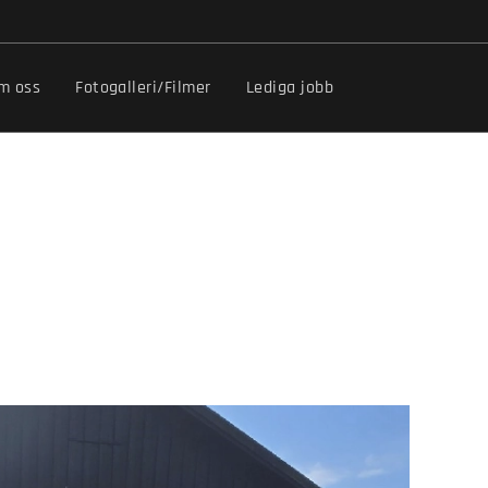
m oss
Fotogalleri/Filmer
Lediga jobb