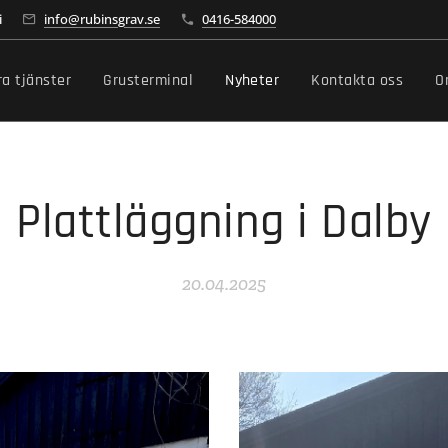
i
info@rubinsgrav.se
0416-584000
ra tjänster
Grusterminal
Nyheter
Kontakta oss
O
Plattläggning i Dalby
20.04.2025