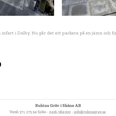
n infart i Dalby. Nu går det att parkera på en jämn och fi
Rubins Gräv i Skåne AB
Vomb 371, 275 94 Sjöbo -
0416-584000
-
info@rubinsgrav.se