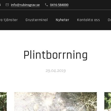
i
info@rubinsgrav.se
0416-584000
ra tjänster
Grusterminal
Nyheter
Kontakta oss
O
Plintborrning
29.04.2019