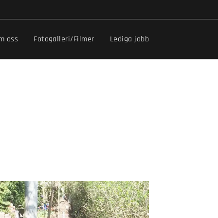
m oss
Fotogalleri/Filmer
Lediga jobb