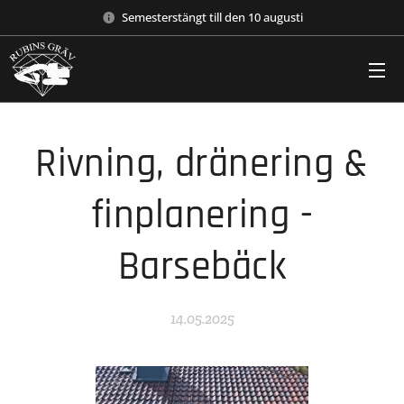
Semesterstängt till den 10 augusti
Rivning, dränering &
finplanering -
Barsebäck
14.05.2025