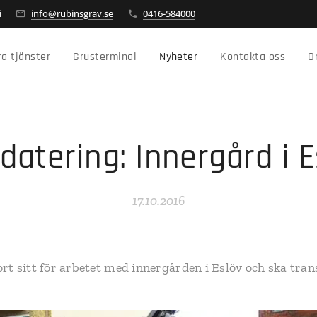
i
info@rubinsgrav.se
0416-584000
ra tjänster
Grusterminal
Nyheter
Kontakta oss
O
datering: Innergård i E
17.10.2016
rt sitt för arbetet med innergården i Eslöv och ska tran