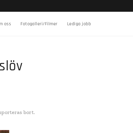
m oss
Fotogalleri/Filmer
Lediga jobb
slöv
sporteras bort.